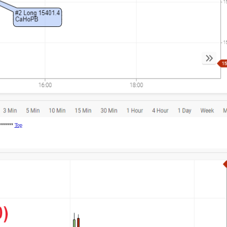
********
Top