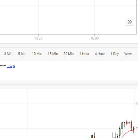
******
Top
A