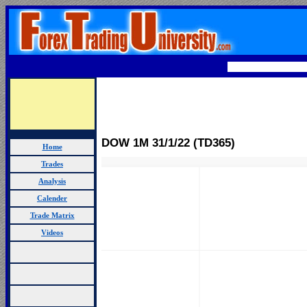
DOW 1M 31
/1/22 (TD365)
Home
Trades
Analysis
Calender
Trade Matrix
Videos