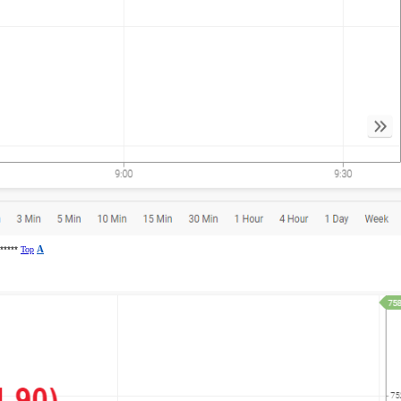
******
Top
A